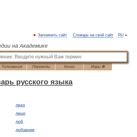
Запомнить сайт
Словарь на свой сайт
RU
едии на Академике
Толкования
Переводы
Книги
Игры ⚽
арь русского языка
лихо
лицо
лоб
лобзание