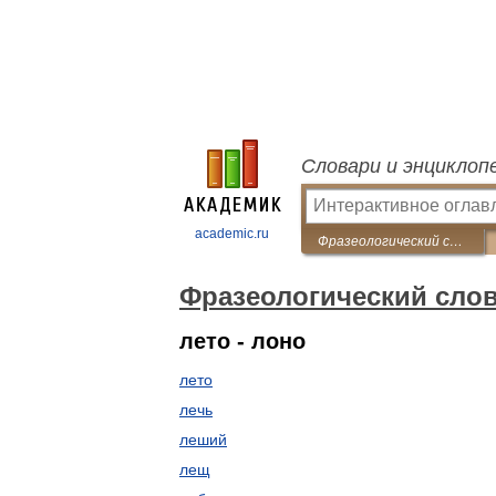
Словари и энциклоп
academic.ru
Фразеологический словарь русского языка
Фразеологический слов
лето - лоно
лето
лечь
леший
лещ