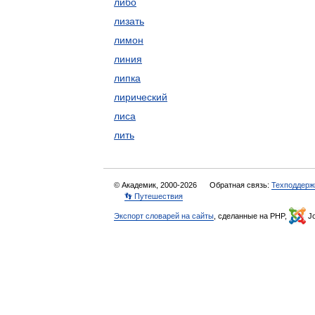
либо
лизать
лимон
линия
липка
лирический
лиса
лить
© Академик, 2000-2026
Обратная связь:
Техподдерж
👣 Путешествия
Экспорт словарей на сайты
, сделанные на PHP,
Jo