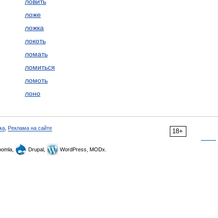
ловить
ложе
ложка
локоть
ломать
ломиться
ломоть
лоно
ка
,
Реклама на сайте
18+
omla,
Drupal,
WordPress, MODx.